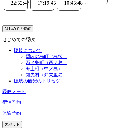
綺麗で
いるこ
り、食
で綺麗
22:52:47
17:19:45
10:45:48
チャン
ネル
す。
広い
とがわ
事処も
でし
ネル
隠岐の
建物の
かりま
ホテル
た。ト
隠岐の
島 竹
中も綺
す。女
から歩
イレ、
島 竹
の坊」
麗
将さん
いてい
お風呂
はじめての隠岐
の坊」
を検索
お風
がお客
ける範
は共同
を検索
すれば
はじめての隠岐
呂、ト
本位
囲に数
です
すれば
宿の雰
イレも
で、隠
多くあ
が、価
隠岐について
宿の雰
囲気、
綺麗
岐観光
りま
格を考
隠岐の島町（島後）
囲気、
食事を
の疑問
す。ド
えれば
西ノ島町（西ノ島）
食事を
動画に
海士町（中ノ島）
朝ご飯
質問に
ラッグ
妥当で
動画に
してま
知夫村（知夫里島）
も言う
丁寧か
ストア
す。女
してま
す。
隠岐の観光のトリセツ
事無し
つ親身
やレン
将さん
す。
YouTube
に答え
タカー
も気さ
YouTube
をご覧
隠岐ノート
女将さ
てくだ
もすぐ
くな方
をご覧
くださ
んもい
さり、
近くに
で、大
宿泊予約
くださ
い
い感じ
部屋に
ありま
変居心
い
体験予約
入る前
す。
地が良
に30分
隠岐の
かった
スポット
くらい
ホテル
です。