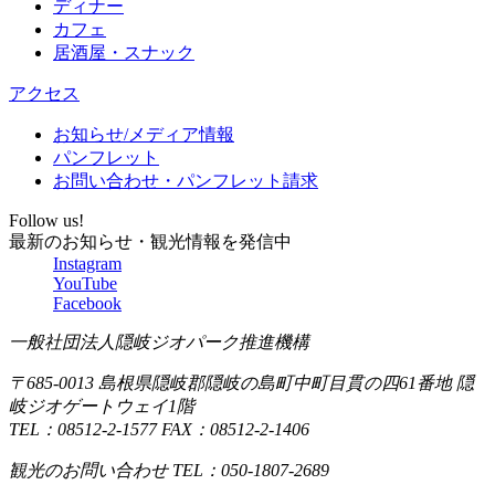
ディナー
朝食も
カフェ
とても
居酒屋・スナック
美味し
かった
アクセス
です。
お知らせ/メディア情報
女将さ
パンフレット
んには
お問い合わせ・パンフレット請求
食事や
その他
Follow us!
色々親
最新のお知らせ・観光情報を発信中
切にし
Instagram
YouTube
てもら
Facebook
いまし
た。
一般社団法人隠岐ジオパーク推進機構
車を使
〒685-0013 島根県隠岐郡隠岐の島町中町目貫の四61番地 隠
う場合
岐ジオゲートウェイ1階
は近く
TEL：08512-2-1577 FAX：08512-2-1406
の立駐
パーキ
観光のお問い合わせ TEL：050-1807-2689
ングが