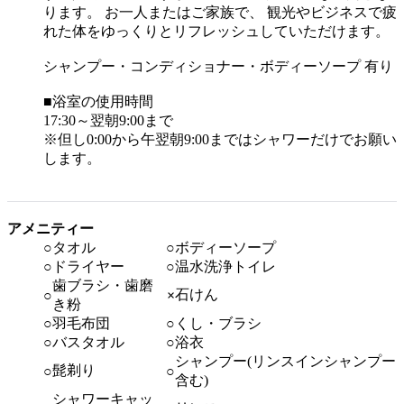
ります。 お一人またはご家族で、 観光やビジネスで疲
れた体をゆっくりとリフレッシュしていただけます。
シャンプー・コンディショナー・ボディーソープ 有り
■浴室の使用時間
17:30～翌朝9:00まで
※但し0:00から午翌朝9:00まではシャワーだけでお願い
します。
アメニティー
○
タオル
○
ボディーソープ
○
ドライヤー
○
温水洗浄トイレ
歯ブラシ・歯磨
石けん
○
×
き粉
○
羽毛布団
○
くし・ブラシ
○
バスタオル
○
浴衣
シャンプー(リンスインシャンプー
髭剃り
○
○
含む)
シャワーキャッ