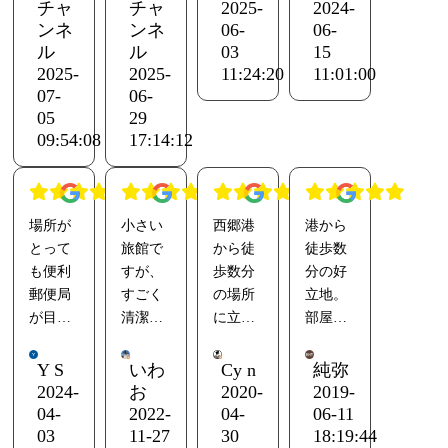
た。部
部屋も
味しい
食はあ
チャ
チャ
2025-
2024-
屋も綺
綺麗で
朝食付
りませ
ンネ
ンネ
06-
06-
麗で問
問題な
きプラ
んが、
ル
ル
03
15
題な
い。お
ン
回りに
2025-
2025-
11:24:20
11:01:00
07-
06-
い。お
風呂は
で出張
食べる
05
29
風呂は
庭園風
でお世
ところ
09:54:08
17:14:12
庭園風
なのが
話にな
も有
なのが
見える
りまし
り、不
見える
ので少
た。
便はし
ので少
し豪華
ません
場所が
小さい
西郷港
港から
し豪華
に感じ
でし
とって
旅館で
から徒
徒歩数
に感じ
まし
た、朝
も便利
すが、
歩数分
分の好
まし
た。朝
食が美
郵便局
すごく
の場所
立地。
た。朝
食も美
味し
が目の
清潔感
に立地
部屋は
食も美
味しか
く、料
前
があ
してま
手入れ
味しか
った。
金もリ
港から
り、力
す。
が行き
Y S
いわ
Cy n
純弥
った。
YouTube
ーズナ
すぐ
を入れ
近くに
届いて
2024-
お
2020-
2019-
YouTube
で「な
ブルで
て掃除
飲食店
おり
04-
2022-
04-
06-11
で「な
みよし
よかっ
部屋が
されて
街もあ
隅々ま
03
11-27
30
18:19:44
みよし
チャン
たで