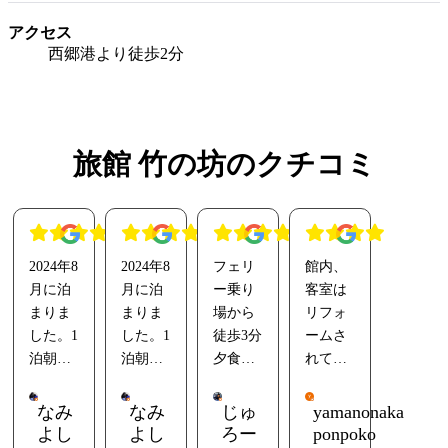
アクセス
西郷港より徒歩2分
旅館 竹の坊のクチコミ
2024年8
2024年8
フェリ
館内、
月に泊
月に泊
ー乗り
客室は
まりま
まりま
場から
リフォ
した。1
した。1
徒歩3分
ームさ
泊朝食
泊朝食
夕食は
れてい
付きで
付きで
ありま
てきれ
7000円
7000円
せん
いで
なみ
なみ
じゅ
yamanonaka
でし
です。
が、美
す、夕
よし
よし
ろー
ponpoko