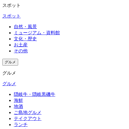
スポット
話して
は設備
是非ま
まし
が古い
た利用
スポット
た。朝
ところ
したい
食もお
が多い
です。
自然・風景
いし
ようで
ミュージアム・資料館
い。
すが、
文化・歴史
お土産
ここは
その他
リフォ
ームさ
グルメ
れてい
て綺麗
グルメ
なので
グルメ
安心し
て泊ま
隠岐牛・隠岐黒磯牛
れます
海鮮
（風呂
地酒
トイレ
ご島地グルメ
は共
テイクアウト
ランチ
同）。