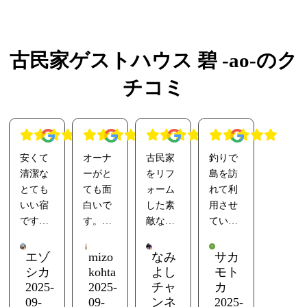
古民家ゲストハウス 碧 -ao-のク
チコミ
安くて
オーナ
古民家
釣りで
清潔な
ーがと
をリフ
島を訪
とても
ても面
ォーム
れて利
いい宿
白いで
した素
用させ
です！
す。
敵なお
ていた
嘘もと
宿でし
だきま
食器、
ても上
た。近
した。
エゾ
mizo
なみ
サカ
キッチ
手なの
くの温
釣りの
シカ
kohta
よし
モト
ン、炊
で騙さ
泉の割
情報も
2025-
2025-
チャ
カ
飯器、
れない
引券貰
教えて
09-
09-
ンネ
2025-