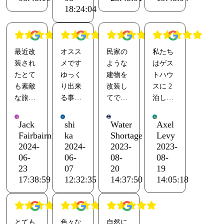
を水道
ネル
喫した
18:24:04
泊客の
りがと
しつつ
ッド6台
水で洗
ゲスト
いと思
方とみ
うござ
綺麗に
のグル
って干
ハウス
いま
んなで
いまし
リノベ
ープル
すこと
碧」を
す！
ご飯を
た
ーショ
ームも
ができ
検索す
最近改
オスス
民家の
私たち
食べて
ンされ
ありま
ます。
れば宿
装され
メです
ような
はゲス
お酒を
てい
す。共
自動車
の雰囲
たとて
ゆっく
建物を
トハウ
飲みま
て、今
用エリ
も3台く
気を動
も素敵
り出来
改装し
スに 2
した。
までの
アはと
らいは
画にし
な旅
る事と
てでき
泊しま
楽しい
ゲスト
ても清
止めれ
てま
館。オ
散歩し
たゲス
した。
時間有
ハウス
潔で居
そう。
す。
ーナー
て風景
トハウ
とても
難うご
のイメ
心地が
Jack
shi
Water
Axel
私は利
YouTube
はとて
貸し切
スで
きれい
Fairbairn
ka
Shortage
Levy
ざいま
ージが
良く、
用しま
をご覧
も素敵
りな環
す。古
で（ほ
2024-
2024-
2023-
2023-
した。
180度変
他の旅
せんで
くださ
でフレ
境
い感じ
ぼ新
06-
06-
08-
08-
YouTube
わるく
行者と
した
い
ンドリ
オーナ
があり
品）、
23
07
20
19
で「な
らい素
話すの
が、晩
ーで
ー様の
つつも
必要な
17:38:59
12:32:35
14:37:50
14:05:18
みよし
敵な空
に最適
御飯の
す。意
人柄が
オシャ
ものが
チャン
間でし
な場所
提供も
思
また利
レで、
すべて
ネル
た。
です。
してい
リクエ
用した
清潔感
揃って
ゲスト
吹き抜
残念な
るみた
とても
色々な
自然に
ストが
くなる
があ
いま