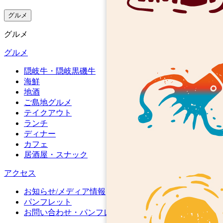
しなが
れたい
の）
す。共
ら楽し
と思い
グルメ
ゲスト
有スペ
い時間
まし
ハウス
ースも
グルメ
を過ご
た！
碧さん
充実し
しまし
楽しい
グルメ
は漁業
てて、
た。
思い出
権に詳
自宅に
隠岐牛・隠岐黒磯牛
をあり
しいみ
いるか
このゲ
海鮮
がとう
たい
のよう
地酒
ストハ
ござい
で、銛
にくつ
ご島地グルメ
ウスを
ました
突きし
テイクアウト
ろげま
強くお
(^^)
ていい
ランチ
す。
勧めし
場所、
ディナー
ます。
カフェ
悪い場
何より
居酒屋・スナック
所を教
若いオ
えてく
ーナー
アクセス
ださい
さんの
ます！
お知らせ/メディア情報
人柄と
8-9月の
パンフレット
ホスピ
お問い合わせ・パンフレット請求
家の裏
タリテ