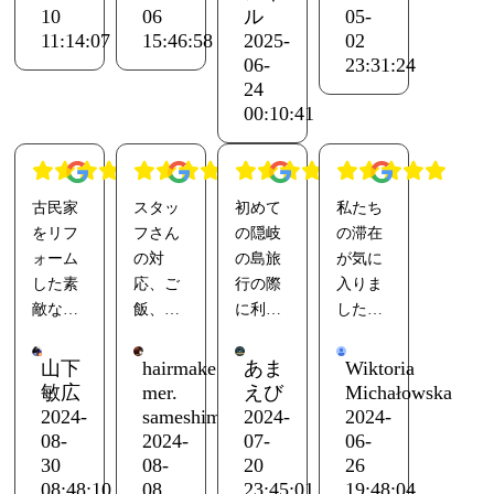
冷蔵庫
ように
えま
いただ
10
06
ル
05-
がある
しまし
す。宿
き大変
11:14:07
15:46:58
2025-
02
06-
23:31:24
ので自
ょう。
泊客の
助かり
24
炊でき
カヤッ
方とみ
まし
00:10:41
ます。
クもで
んなで
た。
トイ
き、星
ご飯を
弾丸旅
レ、シ
もとて
食べて
だった
ャワ
も綺麗
お酒を
のであ
古民家
スタッ
初めて
私たち
ー、ベ
です。2
飲みま
まりゆ
をリフ
フさん
の隠岐
の滞在
ッドも
階には
した。
っくり
ォーム
の対
の島旅
が気に
大変清
漫画も
楽しい
出来な
した素
応、ご
行の際
入りま
潔で快
沢山あ
時間有
かった
敵なお
飯、お
に利用
した。
適。
りま
難うご
ので次
宿でし
部屋全
させて
個室に3
庭があ
す。
ざいま
回は時
た。近
てウチ
いただ
泊しま
山下
hairmake
あま
Wiktoria
るの
した。
間に余
くの温
ファミ
きまし
した
敏広
mer.
えび
Michałowska
で、ウ
YouTube
裕を持
泉の割
リーに
た。
が、広
2024-
sameshima
2024-
2024-
エット
で「な
っての
引券貰
は最高
古民家
くて快
08-
2024-
07-
06-
スーツ
みよし
んびり
えま
でし
の味わ
適でし
30
08-
20
26
や水着
チャン
宿を満
す。宿
た！あ
いを残
た。ベ
08:48:10
08
23:45:01
19:48:04