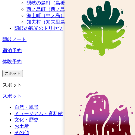
夜まで
親切
いて、
隠岐の島町（島後）
して素
です
飲み食
西ノ島町（西ノ島）
で、対
とても
晴らし
ね！
いは出
海士町（中ノ島）
応して
快適に
い朝食
オーナ
来ない
知夫村（知夫里島）
くれま
宿泊で
を 2 回
ーと家
隠岐の観光のトリセツ
です。
した。
きま
用意し
族の皆
夕食は
す。ド
てくれ
隠岐ノート
さまも
8月のサ
新鮮な
ミトリ
まし
とても
ザエ漁
宿泊予約
シーフ
ーはし
た。彼
親切で
解禁日
ードと
っかり
は私た
暖か
体験予約
にはこ
魚を使
プライ
ちのた
く、丁
ちらの
った素
バシー
めに釣
スポット
寧に島
宿が近
晴らし
がある
りにも
につい
いので
スポット
いもの
タイプ
行きま
て教え
おすす
でし
で、女
した！
てくれ
スポット
めで
た。間
性でも
食後は
ます。
す！
違いな
安心な
自然・風景
梅酒を
来年は
（画像
くお勧
雰囲気
ミュージアム・資料館
飲みな
友達を
は自分
文化・歴史
めしま
がある
がら、
連れて
で取っ
お土産
す:)
かと思
お話を
また訪
たも
その他
いま