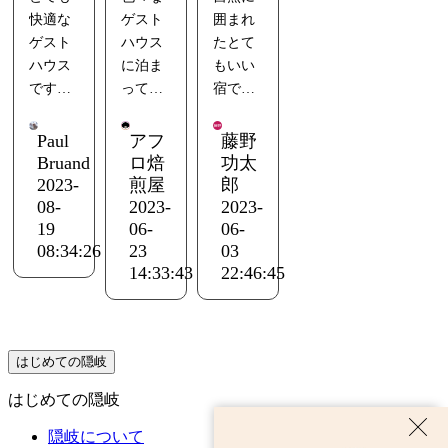
ハウス
けの居
がら私
いで
快適な
ゲスト
囲まれ
あれば
これ隠
り、基
す。読
碧」を
間の上
は日本
す。お
ゲスト
ハウス
たとて
夕食を
れた穴
本的な
める漫
検索す
には屋
語を話
刺身と
ハウス
に泊ま
もいい
作りま
場です
設備は
画もた
れば宿
根裏部
せませ
か出て
です！
ってま
宿でし
す。こ
整って
くさん
の雰囲
屋のよ
んが、
まし
日本家
すが、
た！
の場所
いま
ありま
気を動
うな秘
Google
た。
屋はよ
ここは
オーナ
をこれ
す。共
す！
Paul
アフ
藤野
画にし
密基地
翻訳と
お酒も1
く改装
最高の
ーさん
以上お
有の和
Bruand
ロ焙
功太
てます
があ
善意の
合単位
されて
ゲスト
もとて
2023-
煎屋
郎
勧めで
室で他
ホスト
り、漫
おかげ
で売っ
おり、
ハウス
もいい
08-
2023-
2023-
きませ
の宿泊
はとて
画が沢
で問題
てるみ
設備が
です。
人でほ
19
06-
06-
ん。私
者の方
も親切
山置か
はあり
たいで
整って
古民家
んとに
08:34:26
23
03
たちは
と話す
です。
れてい
ません
す。
14:33:43
22:46:45
いてと
を改装
いいと
私たち
ことも
彼は私
ます。
でし
注意点
ても清
した建
ころだ
の滞在
でき、
たちの
ここで
た。こ
とし
潔で
物は細
なとお
が気に
オーナ
ために
くつろ
れ以上
て、
す。テ
かい部
もいま
入りま
ーさん
素晴ら
ぐ時間
お勧め
22:00に
はじめての隠岐
ナント
分まで
した
した。
も気さ
しいデ
も漫画
できま
消灯す
は信じ
こだわ
くで優
ィナー
好きに
せん。
はじめての隠岐
るの
られな
りが詰
しい方
を 2
はたま
で、深
いほど
まって
隠岐について
でした
回、そ
らない