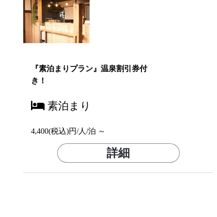
『素泊まりプラン』温泉割引券付
き！
素泊まり
4,400(税込)円/人/泊 ～
詳細