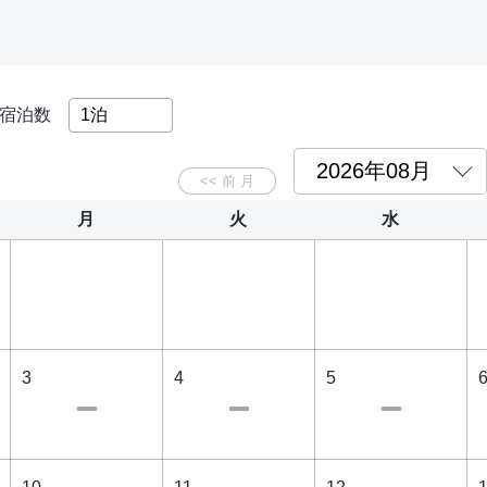
宿泊数
月
火
水
3
4
5