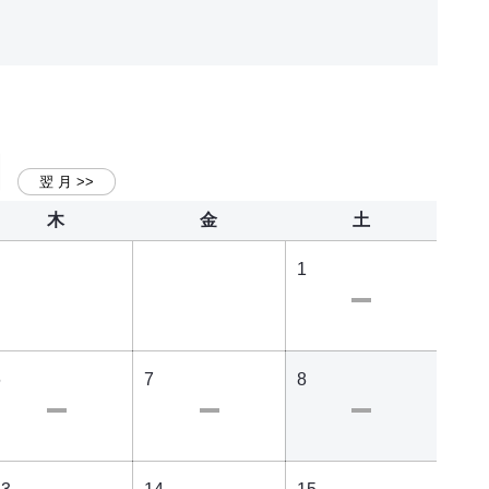
木
金
土
1
6
7
8