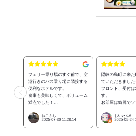
フェリー乗り場のすぐ前で、空
隠岐の島町に来た
港行きのバス乗り場に隣接する
ていただきました⸜( ˶
便利なホテルです。
フロント、受付は
食事も美味しくて、ボリューム
す。
満点でした！
お部屋は綺麗でソ
お風呂も改装されたてで非常に
ので広めです。
きれいでした⭐️
テレビが小さいん
ねこぶち
おいたん//
2025-07-30 11:28:14
2025-05-24 
旅の時にじっくり
個人的には問題な