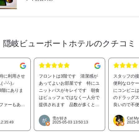
隠岐ビューポートホテルのクチコミ
時に利用させ
フロントは3階です 清潔感が
スタッフの
'ᵕ'˶)⸝
あってよいお部屋です 特にユ
便利なロケ
3階にありま
ニットバスがキレイです 朝食
にコンビニ
はビュッフェではなく一人分で
のドラッグ
ファーもある
提供されます 品数が多くとて
良いので不
も美味しかったです おすすめ
朽化は否め
ですが、まあ
のホテルだと思います
ットバスは
雪が好き
Cat My
12:35:49
2025-05-03 13:50:13
2025-0
は見ないので
い。湯沸か
いと思いま
てくれてあ