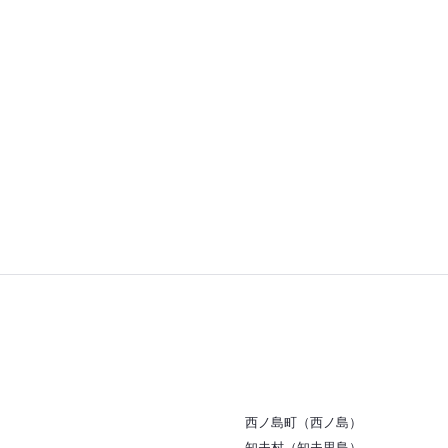
気になるかも
素敵ですね
を読めるの
街側ならな
写真の夜ご飯
ふつうです
写真外になり
飯、魚の煮付
わせもついて
たです
西ノ島町（西ノ島）
知夫村（知夫里島）