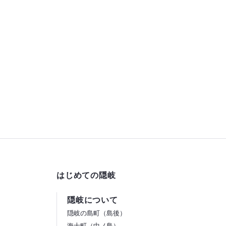
す。気になる方は
ね…
プランによっては
もついてきます。
ますがこれに白ご
け、天ぷら盛り合
きました。
量がとても多かっ
はじめての隠岐
隠岐について
隠岐の島町（島後）
海士町（中ノ島）