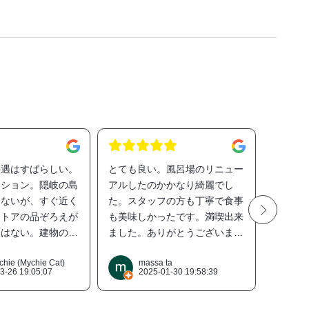
接遇はすばらしい。
とても良い。風呂場のリニュー
食事も
ーション。隠岐の島
アルしたのかかなり綺麗でし
均的で
はないが、すぐ近く
た。スタッフの方も丁寧で食事
ズナブ
ストアの品ぞろえが
も美味しかったです。満喫出来
倒的に
便はない。建物の老
ました。ありがとうございまし
す。近
ないが、部屋のユニ
た。
ありま
改装されておりきれ
パない
chie (Mychie Cat)
massa ta
3-26 19:05:07
2025-01-30 19:58:39
2
しポットに水を入れ
時も迷
るさりげない配慮が
ね。た