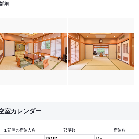
詳細
空室カレンダー
１部屋の宿泊人数
部屋数
宿泊数