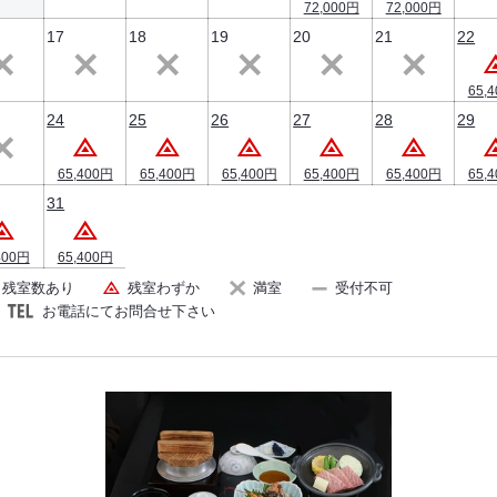
72,000円
72,000円
17
18
19
20
21
22
65,
24
25
26
27
28
29
65,400円
65,400円
65,400円
65,400円
65,400円
65,
31
400円
65,400円
残室数あり
残室わずか
満室
受付不可
お電話にてお問合せ下さい