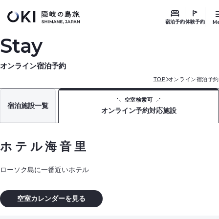
このページの本文へ
M
宿泊予約
体験予約
Stay
オンライン宿泊予約
TOP
オンライン宿泊予約
空室検索可
宿泊施設一覧
オンライン予約対応施設
ホテル海音里
ローソク島に一番近いホテル
空室カレンダーを見る