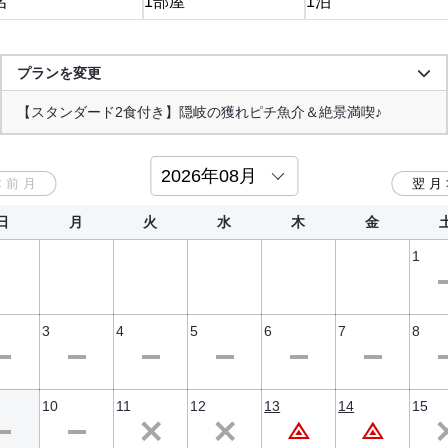
プランを変更
【スタンダード2食付き】隠岐の獲れピチ魚介＆絶景満喫♪
【絶品グルメ】お食事グレードアップ★グルメ満喫プラン♪
【朝食付】観光重視！大自然を遊びつくそう♪
【素泊まり】気軽に島体験！食事なしの低価格ステイ♪
日
月
火
水
木
金
1
3
4
5
6
7
8
10
11
12
13
14
15