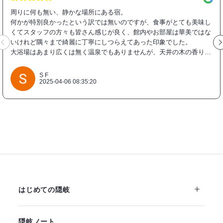
周りに何も無い、静かな場所にある宿。
何かが特別良かったという訳では無いのですが、食事がとても美味し
くてスタッフの方々も皆さん感じが良く、館内やお部屋は華美ではな
いけれど隅々まで綺麗に丁寧にしつらえてあった印象でした。
大浴場はあまり広くは無く温泉でもありませんが、天井の木の香りで
しょうか？入ると良い香りがして天然のアロマのよう。朝風呂も入ら
せて頂きました。
S F
何も無い…と書きましたが、徒歩数分の所に滝がありすぐ近くまで行
2025-04-06 08:35:20
けました。
再び隠岐を訪れる機会があれば、また泊まりたい宿です。
はじめての隠岐
隠岐ノート