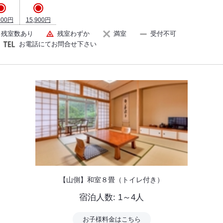
900円
15,900円
残室数あり
残室わずか
満室
受付不可
お電話にてお問合せ下さい
【女湯大浴場】1日のお仕事・旅の疲れを癒してください。
【山側】和室８畳（トイレ付き）
宿泊人数: 1～4人
お子様料金はこちら