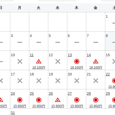
■*お風呂*■
日
月
火
水
木
金
男女それぞれ１つずつ浴場があり、男湯からは海が見え、
1
女湯からは山と滝が見えます。
・ご利用可能時間：17：00～23：00、6：00～8：00
3
4
5
6
7
8
※ご利用時間は事情により変更する場合がございます。
※男女入替制ではございません。
10
11
12
13
14
15
18,100円
18,100円
18,100円
17
18
19
20
21
22
▼送迎に関して
素泊まり、朝食付きのお客様の送迎は行っておりません。
15,
ご了承ください。
24
25
26
27
28
29
900円
15,900円
15,900円
15,900円
15,900円
15,900円
15,
31