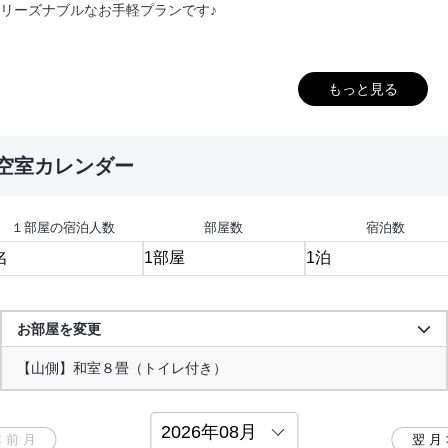
リーズナブルなお手軽プランです♪
もっと見る
【 ご注意ください 】
当館周辺には飲食店や食料品店がございません。
食事・買い物は「西郷地区」でお済ませください。
空室カレンダー
また当日のレストランご利用、お食事のご用意は出来かねます。
予め、ご了承くださいますようお願い致します。
１部屋の宿泊人数
部屋数
宿泊数
■*ご朝食*■
定番の和定食をお食事処にてご用意いたします。
お部屋を変更
普段、朝ごはんを食べない方でも不思議と食べれてしまう
【海側】和室６畳（バス・トイレ付き）
【海側】和室８畳（トイレ付き）
【山側】和室８畳（トイレ付き）
旅先での朝食。しっかり食べて旅の続きへお出かけ下さい。
洋室シングル（トイレ付き）
和室20畳 ※バス・トイレなし