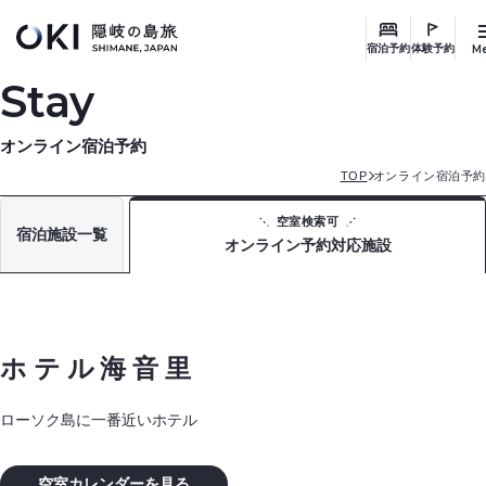
このページの本文へ
M
宿泊予約
体験予約
Stay
オンライン宿泊予約
TOP
オンライン宿泊予約
空室検索可
宿泊施設一覧
オンライン予約対応施設
ホテル海音里
ローソク島に一番近いホテル
空室カレンダーを見る