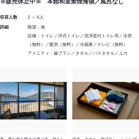
※販売休止中※ 本館和室禁煙海側／風呂なし
収容人数
2 ～ 6人
詳細
眺望：海
設備：トイレ／洋式トイレ／洗浄器付トイレ等／冷房
（無料）／暖房（無料）／冷蔵庫／テレビ（無料）
アメニティ：歯ブラシ／タオル／バスタオル／ユカ