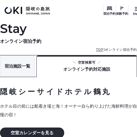
このページの本文へ
M
宿泊予約
体験予約
Stay
オンライン宿泊予約
TOP
オンライン宿泊予約
空室検索可
宿泊施設一覧
オンライン予約対応施設
隠岐シーサイドホテル鶴丸
ホテル目の前には船着き場と海！オーナー自ら釣り上げた海鮮料理が自
慢の宿！
空室カレンダーを見る