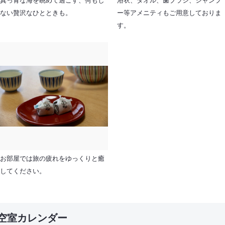
真っ青な海を眺めて過ごす、何もし
浴衣、タオル、歯ブラシ、シャンプ
ない贅沢なひとときも。
ー等アメニティもご用意しておりま
す。
お部屋では旅の疲れをゆっくりと癒
してください。
空室カレンダー