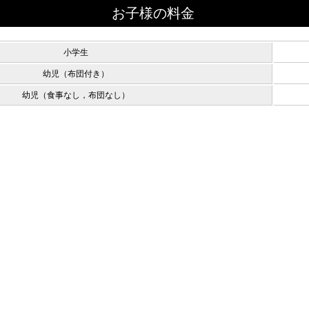
お子様の料金
小学生
幼児（布団付き）
幼児（食事なし，布団なし）