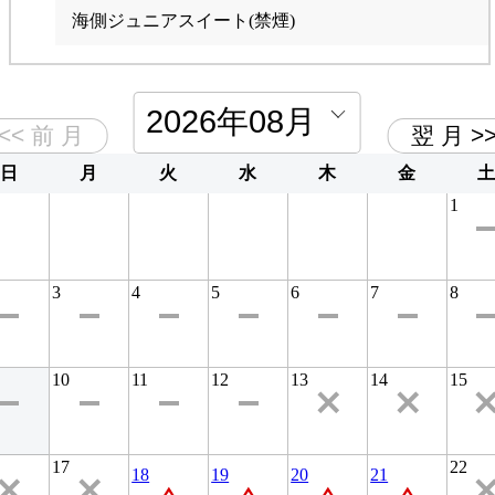
海側ジュニアスイート(禁煙)
海側ツインルーム(禁煙)
日
月
火
水
木
金
土
1
3
4
5
6
7
8
10
11
12
13
14
15
17
22
18
19
20
21