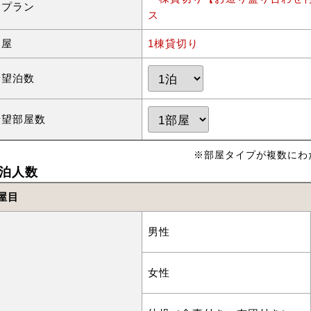
泊プラン
ス
部屋
1棟貸切り
希望泊数
希望部屋数
※部屋タイプが複数にわ
泊人数
屋目
男性
女性