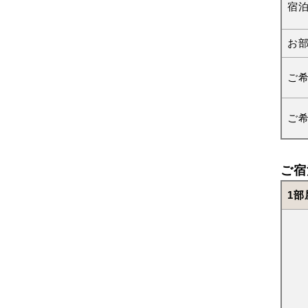
宿
お
ご
ご
ご宿
1部