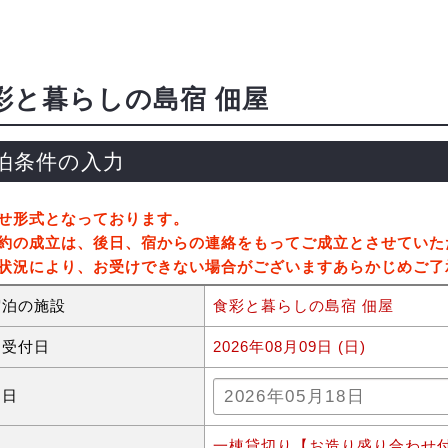
彩と暮らしの島宿 佃屋
泊条件の入力
せ形式となっております。
約の成立は、後日、宿からの連絡をもってご成立とさせていた
状況により、お受けできない場合がございますあらかじめご了
宿泊の施設
食彩と暮らしの島宿 佃屋
約受付日
2026年08月09日 (日)
泊日
一棟貸切り【お造り盛り合わせ