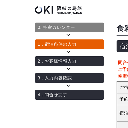
食
0.
空室カレンダー
1
. 宿泊条件の入力
宿
2
. お客様情報入力
問合
ご予
空室
3
. 入力内容確認
ご
4
. 問合せ完了
予
宿