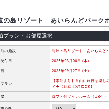
岐の島リゾート あいらんどパーク
泊プラン・お部屋選択
宿泊の施設
隠岐の島リゾート あいらんど
約受付日
2026年08月06日 (木)
泊日
2025年09月27日 (土)
【素泊まり】自由に旅行を楽し
泊プラン
メ★【到着 20時迄OK】
部屋
ロフト付ツインルーム（UB付）
希望泊数