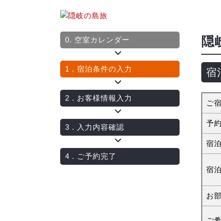
隠
0.
空室カレンダー
1
. 宿泊条件の入力
宿
2
. お客様情報入力
ご
予
3
. 入力内容確認
宿
4
. ご予約完了
宿
お
ご