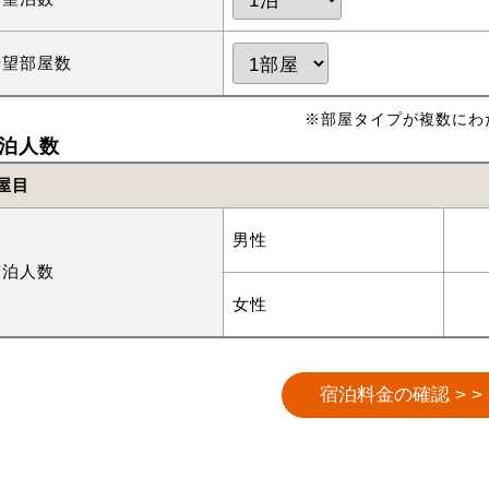
希望部屋数
※部屋タイプが複数にわ
泊人数
屋目
男性
宿泊人数
女性
宿泊料金の確認 > >