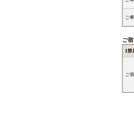
ご
ご宿
1部
ご