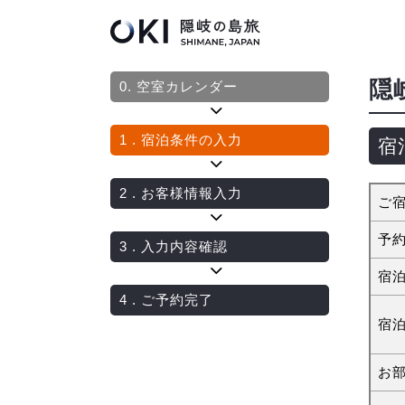
隠
0.
空室カレンダー
1
. 宿泊条件の入力
宿
2
. お客様情報入力
ご
予
3
. 入力内容確認
宿
4
. ご予約完了
宿
お