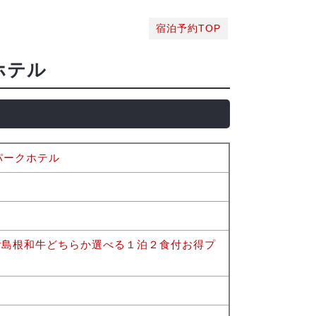
宿泊予約TOP
ホテル
パークホテル
or島根和牛どちらか選べる１泊２食付お得プ