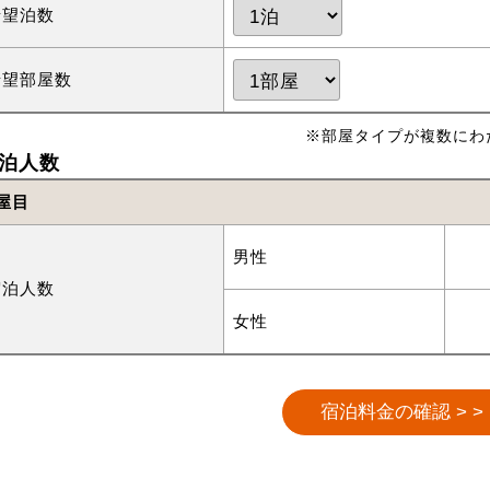
希望泊数
希望部屋数
※部屋タイプが複数にわ
泊人数
屋目
男性
宿泊人数
女性
宿泊料金の確認 > >