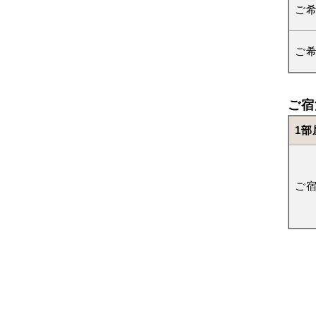
ご
ご
ご宿
1部
ご