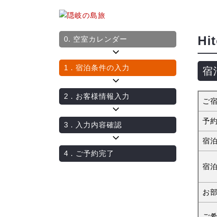
Hi
0.
空室カレンダー
1
. 宿泊条件の入力
宿
2
. お客様情報入力
ご
予
3
. 入力内容確認
宿
4
. ご予約完了
宿
お
ご