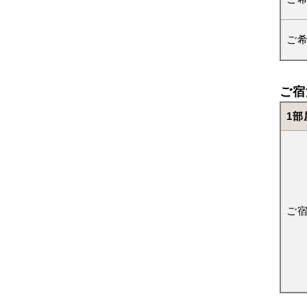
ご
ご宿
1部
ご