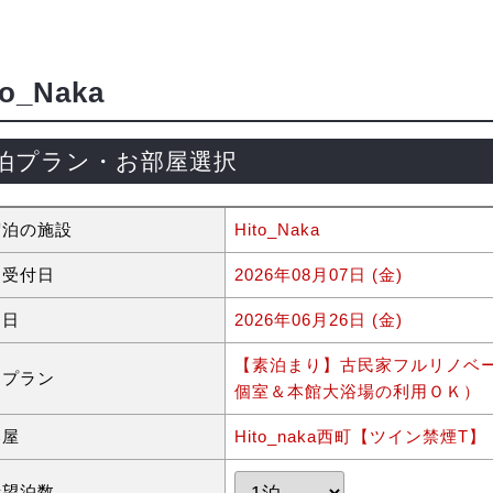
to_Naka
泊プラン・お部屋選択
宿泊の施設
Hito_Naka
約受付日
2026年08月07日 (金)
泊日
2026年06月26日 (金)
【素泊まり】古民家フルリノベー
泊プラン
個室＆本館大浴場の利用ＯＫ）
部屋
Hito_naka西町【ツイン禁煙T】
希望泊数