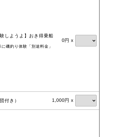
験しようよ】おき得乗船
0円 x
単に磯釣り体験「別途料金」
1,000円 x
団付き）