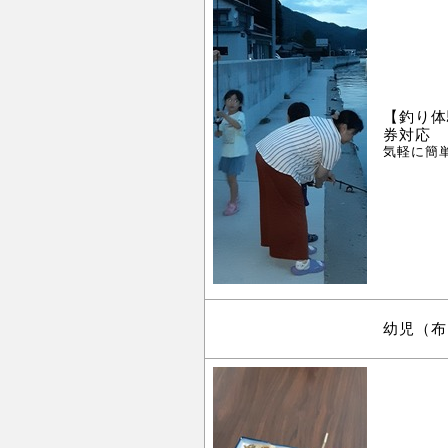
【釣り体
券対応
気軽に簡
幼児（布