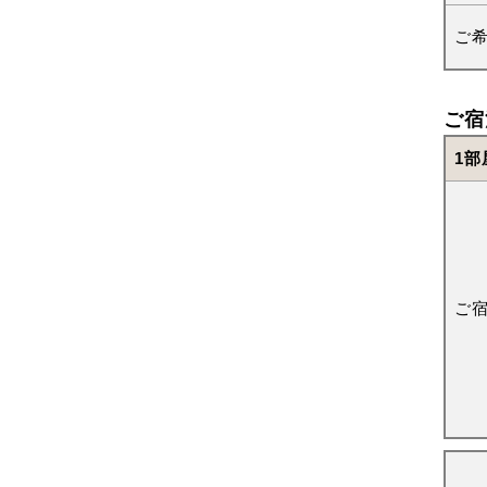
ご
ご宿
1部
ご