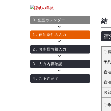
結 
0.
空室カレンダー
1
. 宿泊条件の入力
宿
2
. お客様情報入力
ご
予
3
. 入力内容確認
宿
4
. ご予約完了
宿
お
ご