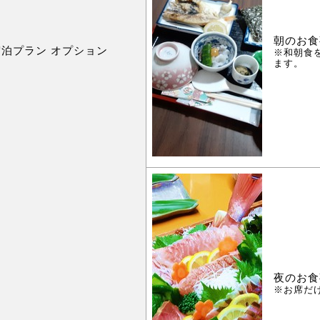
朝のお食
宿泊プラン オプション
※和朝食
ます。
夜のお食
※お席だ