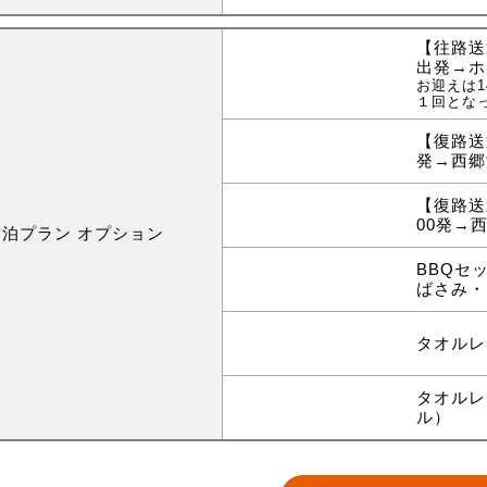
【往路送
出発→ホ
お迎えは1
１回とな
【復路送
発→西郷
【復路送
00発→
宿泊プラン オプション
BBQセ
ばさみ・
タオルレ
タオルレ
ル）