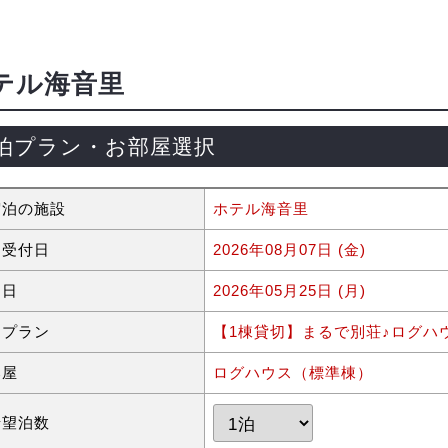
テル海音里
泊プラン・お部屋選択
宿泊の施設
ホテル海音里
約受付日
2026年08月07日 (金)
泊日
2026年05月25日 (月)
泊プラン
【1棟貸切】まるで別荘♪ログハ
部屋
ログハウス（標準棟）
希望泊数