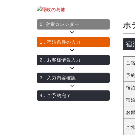
ホ
0.
空室カレンダー
1
. 宿泊条件の入力
宿
2
. お客様情報入力
ご
予
3
. 入力内容確認
宿
4
. ご予約完了
宿
お
ご