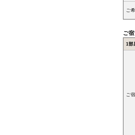
ご
ご宿
1部
ご