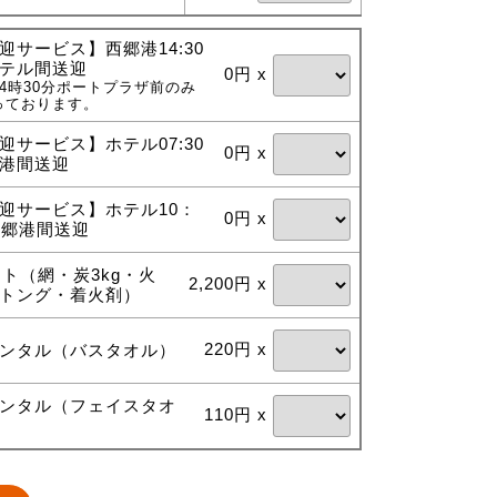
迎サービス】西郷港14:30
テル間送迎
0円 x
4時30分ポートプラザ前のみ
っております。
迎サービス】ホテル07:30
0円 x
港間送迎
迎サービス】ホテル10：
0円 x
西郷港間送迎
ット（網・炭3kg・火
2,200円 x
トング・着火剤）
220円 x
ンタル（バスタオル）
ンタル（フェイスタオ
110円 x