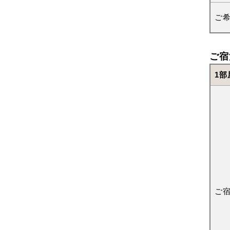
ご
ご宿
1部
ご