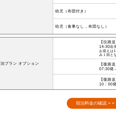
幼児（布団付き）
幼児（食事なし，布団なし）
【往路送
14:3
お迎えは1
み１回と
宿泊プラン オプション
【復路送
07:30
【復路送
10：0
宿泊料金の確認 > >