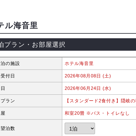
テル海音里
泊プラン・お部屋選択
宿泊の施設
ホテル海音里
約受付日
2026年08月08日 (土)
泊日
2026年06月24日 (水)
泊プラン
【スタンダード2食付き】隠岐の
部屋
和室20畳 ※バス・トイレなし
希望泊数