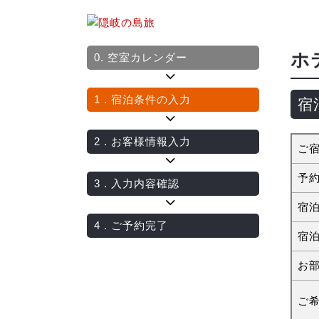
ホ
0.
空室カレンダー
1
. 宿泊条件の入力
宿
2
. お客様情報入力
ご
予
3
. 入力内容確認
宿
4
. ご予約完了
宿
お
ご