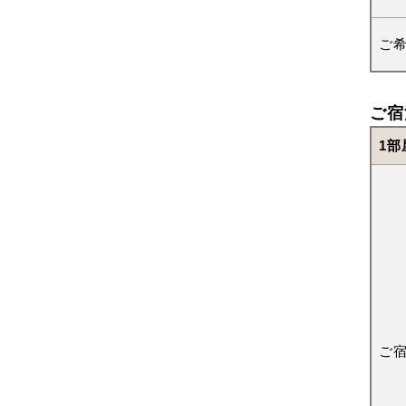
ご
ご宿
1部
ご