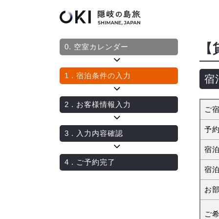
【
0.
空室カレンダー
1
. 宿泊条件の入力
宿
2
. お客様情報入力
ご
予
3
. 入力内容確認
宿
4
. ご予約完了
宿
お
ご