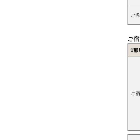
ご
ご宿
1部
ご