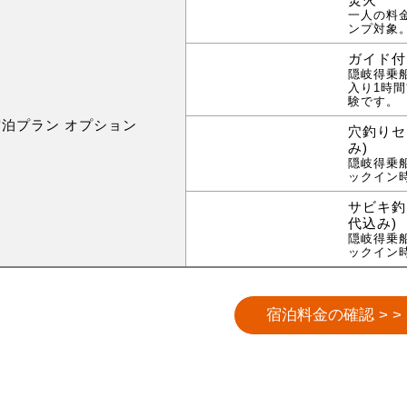
一人の料
ンプ対象
ガイド付
隠岐得乗
入り1時間
験です。
宿泊プラン オプション
穴釣りセ
み)
隠岐得乗
ックイン
サビキ釣
代込み)
隠岐得乗
ックイン
宿泊料金の確認 > >