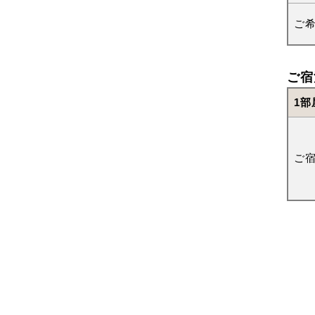
ご
ご宿
1部
ご