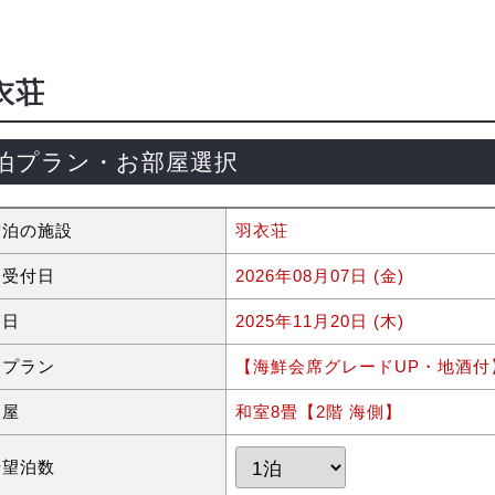
衣荘
泊プラン・お部屋選択
宿泊の施設
羽衣荘
約受付日
2026年08月07日 (金)
泊日
2025年11月20日 (木)
泊プラン
【海鮮会席グレードUP・地酒付
部屋
和室8畳【2階 海側】
希望泊数