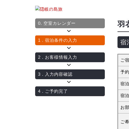
羽
0.
空室カレンダー
1
. 宿泊条件の入力
宿
2
. お客様情報入力
ご
予
3
. 入力内容確認
宿
4
. ご予約完了
宿
お
ご