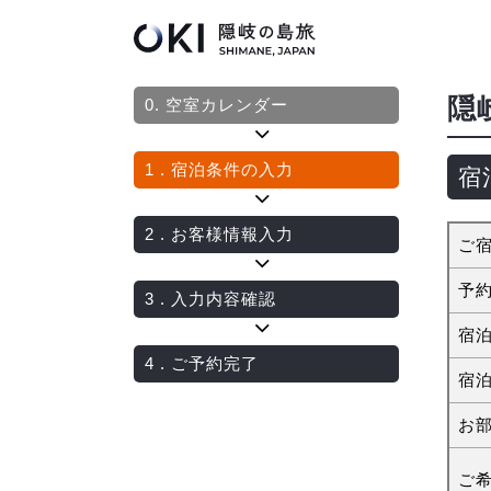
隠
0.
空室カレンダー
1
. 宿泊条件の入力
宿
2
. お客様情報入力
ご
予
3
. 入力内容確認
宿
4
. ご予約完了
宿
お
ご