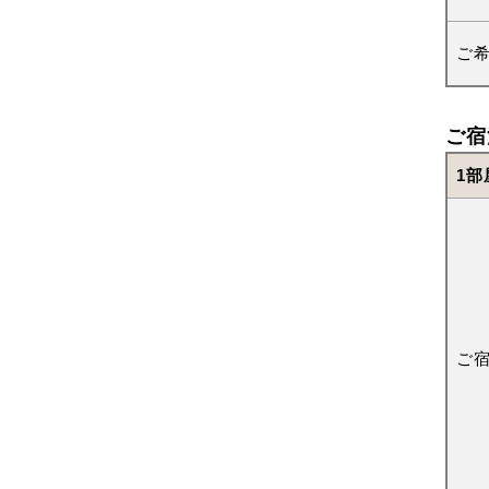
ご
ご宿
1部
ご