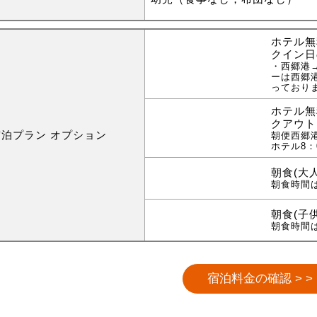
ホテル無
クイン日
・西郷港
ーは西郷
っており
ホテル無
クアウト
宿泊プラン オプション
朝便西郷
ホテル8：
朝食(大
朝食時間は
朝食(子
朝食時間は
宿泊料金の確認 > >