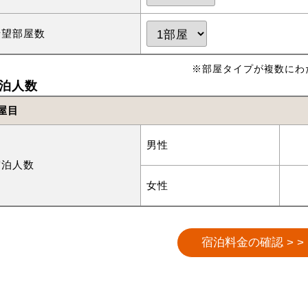
希望部屋数
※部屋タイプが複数にわ
泊人数
屋目
男性
宿泊人数
女性
宿泊料金の確認 > >