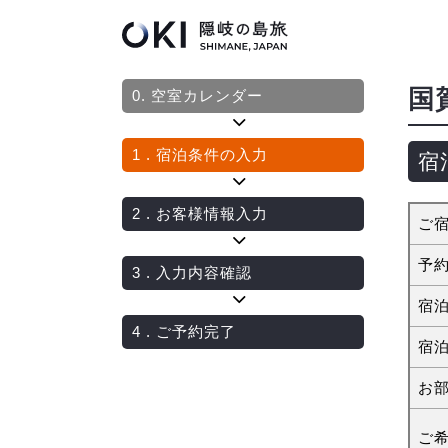
国
0.
空室カレンダー
1
. 宿泊条件の入力
宿
2
. お客様情報入力
ご
予
3
. 入力内容確認
宿
4
. ご予約完了
宿
お
ご