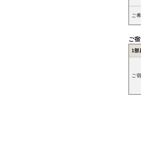
ご
ご宿
1部
ご