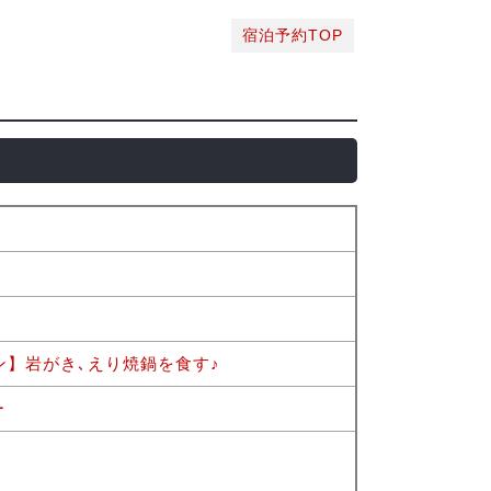
宿泊予約TOP
ン】岩がき､えり焼鍋を食す♪
ー