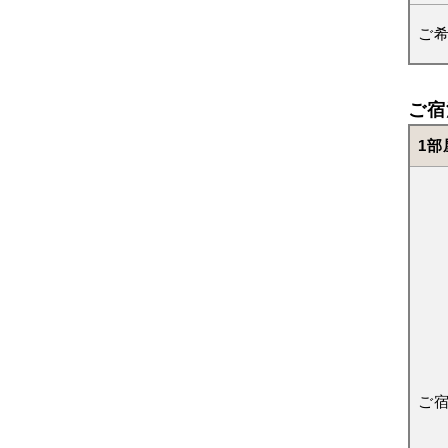
ご
ご宿
1部
ご