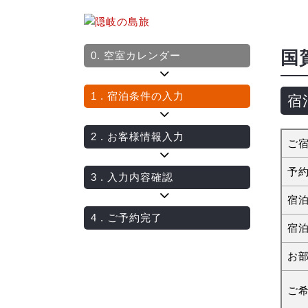
国
0.
空室カレンダー
1
. 宿泊条件の入力
宿
2
. お客様情報入力
ご
予
3
. 入力内容確認
宿
4
. ご予約完了
宿
お
ご