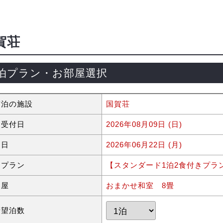
賀荘
泊プラン・お部屋選択
宿泊の施設
国賀荘
約受付日
2026年08月09日 (日)
泊日
2026年06月22日 (月)
泊プラン
【スタンダード1泊2食付きプラ
部屋
おまかせ和室 8畳
希望泊数