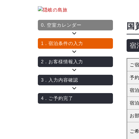
国
0.
空室カレンダー
1
. 宿泊条件の入力
宿
2
. お客様情報入力
ご
予
3
. 入力内容確認
宿
4
. ご予約完了
宿
お
ご