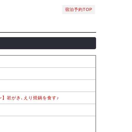
宿泊予約TOP
ン】岩がき､えり焼鍋を食す♪