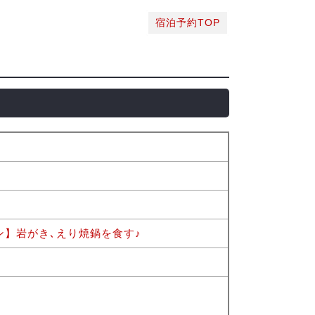
宿泊予約TOP
ン】岩がき､えり焼鍋を食す♪