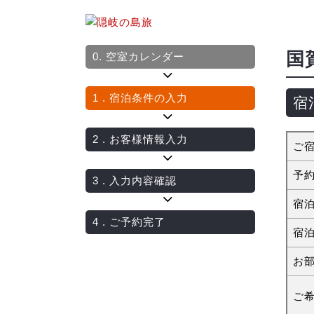
国
0.
空室カレンダー
1
. 宿泊条件の入力
宿
2
. お客様情報入力
ご
予
3
. 入力内容確認
宿
4
. ご予約完了
宿
お
ご