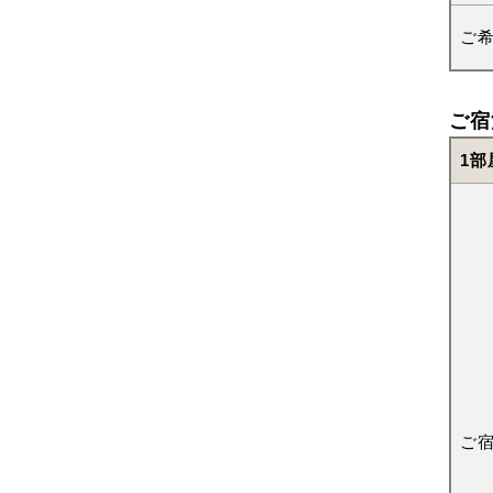
ご
ご宿
1部
ご