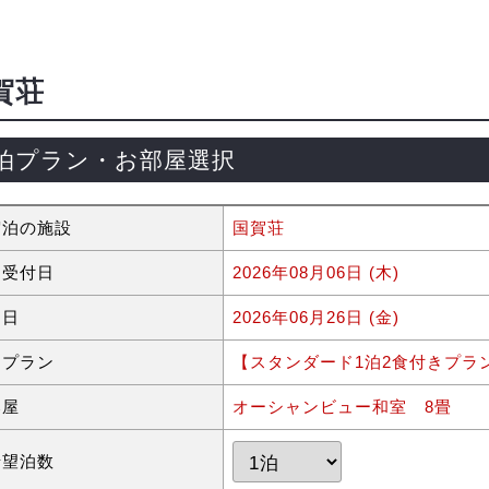
賀荘
泊プラン・お部屋選択
宿泊の施設
国賀荘
約受付日
2026年08月06日 (木)
泊日
2026年06月26日 (金)
泊プラン
【スタンダード1泊2食付きプラ
部屋
オーシャンビュー和室 8畳
希望泊数