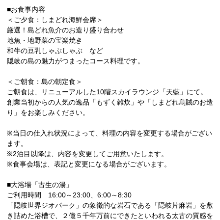
■お食事内容
＜ご夕食：しまどれ海鮮会席＞
厳選！島どれ魚介のお造り盛り合わせ
地魚・地野菜の宝楽焼き
和牛の豆乳しゃぶしゃぶ など
隠岐の島の魅力がつまったコース料理です。
＜ご朝食：島の朝定食＞
ご朝食は、リニューアルした10階スカイラウンジ「天藍」にて。
創業当初からの人気の逸品「もずく雑炊」や「しまどれ烏賊のお造
り」をお楽しみください。
※当日の仕入れ状況によって、料理の内容を変更する場合がござい
ます。
※2泊目以降は、内容を変更してご用意いたします。
※食事会場は、表記と変更になる場合がございます。
■大浴場「古生の湯」
ご利用時間 16:00～23:00、6:00～8:30
「隠岐世界ジオパーク」の象徴的な岩石である「隠岐片麻岩」を敷
き詰めた浴槽で、２億５千年万前にできたといわれる太古の質感を