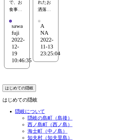
念でし
で、お
れたお
座いま
馳走で
で、夕
岐の島
青い海
と、非
た
食事も
洒落な
した。
す。そ
食・朝
港まで
のイメ
に、お
常に職
お風呂
美味し
プチホ
して更
食とも
迎えに
ージが
値段以
人気質
は海に
く、お
テルで
sawa
A
に本当
に全て
来てい
爆上が
上の満
で腕の
面して
部屋も
す。部
fuji
NA
のご馳
とても
ただき
りしま
足感が
ある方
るので
綺麗で
屋数が
2022-
2022-
走であ
美味し
20分、
した。
得られ
が厨房
眺めは
す。
少ない
12-
11-13
る料理
くいた
ひなび
もう一
まし
に入ら
最高で
海が一
ので静
19
23:25:04
も美味
だきま
た漁港
度行き
た。
れてい
す
望でき
かに過
10:46:35
しいこ
した。
のそば
たいと
るそう
女性は
るロビ
ごせま
と此の
スタッ
に佇む
本気で
島後だ
で。納
浴衣が
ーとお
した。
上無
フさん
お宿。
思う宿
けを観
得で
選べま
部屋に
ロビー
し！ボ
たちの
でし
光して
す。
すし足
はじめての隠岐
は圧倒
の大き
リュー
対応も
ロビー
た。
本土へ
袋ソッ
されま
な窓か
ムも凄
とても
とお部
帰るつ
お部屋
はじめての隠岐
クスな
した！
ら見え
いで
気持が
屋の窓
もり
も静か
どアメ
ロビー
る海が
隠岐について
す。朝
よく、
一面に
が、西
で、海
ニティ
には
とって
隠岐の島町（島後）
夕とも
周囲も
美しい
ノ島に
も見え
も不便
朝、セ
も素敵
西ノ島町（西ノ島）
大満
静かで
海が広
魅せら
る。最
はしま
海士町（中ノ島）
ルフサ
です。
足。散
景色も
がり、
れて移
高で
せん。
知夫村（知夫里島）
ービス
従業員