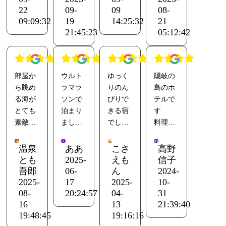
屋も掃
岐の島
焼酎が
ISSが通
22
09-
09
08-
除が行
の風情
非常に
過して
09:09:32
19
14:25:32
21
21:45:23
05:12:42
き届い
を感じ
美味し
いまし
ていて
るには
かった
た。ラ
綺麗で
うって
です。
ッキー
した。
つけの
女性の
でした
部屋か
ウルト
ゆっく
隠岐の
ご飯も
宿だと
スタッ
羽衣荘
ら眺め
ラマラ
りのん
島のホ
美味し
思いま
フさん
の夕食
る海が
ソンで
びりで
テルで
く、と
す。
がとて
は星5つ
とても
泊まり
きる宿
す
くに白
建物や
も気さ
食材も
素敵で
まし
でし
料理が
バイ貝
お風呂
くで、
良く、
した。
た。料
た。一
評判と
が美味
は多少
素晴ら
工夫も
従業員
理美味
つづつ
の事で
しかっ
の老朽
しい滞
ありセ
温泉
ああ
こさ
高野
の方も
しかっ
が丁寧
とても
とも
2025-
えも
信子
たで
化は感
在にな
ンスを
明るく
たし送
で親切
楽しみ
吾郎
06-
ん
2024-
す。ワ
じるも
りまし
感じま
親切で
迎も充
でゆっ
に伺い
2025-
17
2025-
10-
ンオペ
のの、
た。
した
安心で
実して
くり食
まし
08-
20:24:57
04-
31
のお姉
しっか
提供の
きまし
いてあ
事も雰
た。
16
13
21:39:40
さんが
りとメ
タイミ
19:48:45
19:16:16
た。
りがた
囲気も
グレー
受付時
ンテナ
ング、