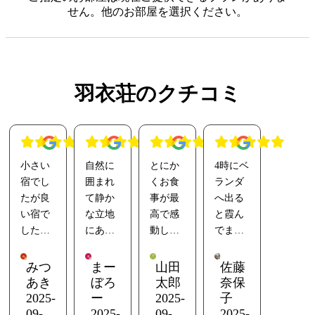
せん。他のお部屋を選択ください。
羽衣荘のクチコミ
小さい
自然に
とにか
4時にベ
宿でし
囲まれ
くお食
ランダ
たが良
て静か
事が最
へ出る
い宿で
な立地
高で感
と霞ん
した。
にある
動しま
でまし
部屋か
とても
した。
たが沢
らは海
貴重な
お勧め
山の
みつ
まー
山田
佐藤
がしっ
宿泊施
してい
星、一
あき
ぼろ
太郎
奈保
かり見
設で
ただい
際光る
2025-
ー
2025-
子
えて部
す。隠
た海藻
動く星
09-
2025-
09-
2025-