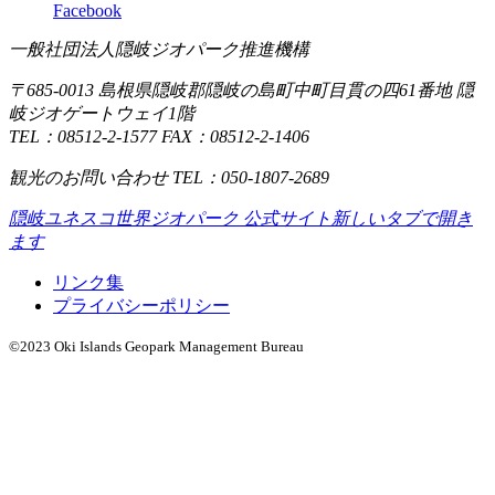
しかっ
Facebook
境港に
しか洗
た！
比べ
い場が
一般社団法人隠岐ジオパーク推進機構
同行の
て、海
無いの
ヨーロ
を渡る
〒685-0013 島根県隠岐郡隠岐の島町中町目貫の四61番地 隠
で、タ
ッパ人
隠岐島
岐ジオゲートウェイ1階
イミン
の親族
TEL：08512-2-1577 FAX：08512-2-1406
は時間
グに注
も感激
もお金
意で
観光のお問い合わせ TEL：050-1807-2689
してい
もかか
す。
まし
るの
隠岐ユネスコ世界ジオパーク 公式サイト
新しいタブで開き
た。
で、ハ
ます
隠岐の
ードル
リンク集
日本酒
が高い
プライバシーポリシー
飲み比
と感じ
べセッ
る方は
©2023 Oki Islands Geopark Management Bureau
トも大
少なく
変良か
ないと
ったで
思いま
す。
す。
私もそ
スタッ
うでし