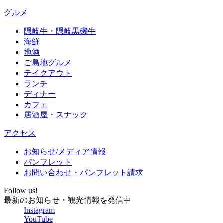
人旅で
り、食
です
ャンセ
グルメ
した
事も美
が、檜
ルしま
が、何
味しい
の香り
隠岐牛・隠岐黒磯牛
した）
かと気
ので、
が漂う
海鮮
西ノ島
にかけ
ついつ
地酒
お風呂
へ渡
てくだ
いお酒
ご島地グルメ
は熱さ
り、摩
さり、
も進ん
テイクアウト
も丁度
天崖を
ランチ
大変感
でしま
良かっ
堪能し
ディナー
謝して
いまし
たで
て帰路
カフェ
いま
た。楽
す。
につき
居酒屋・スナック
す。
しい時
まし
また隠
間が過
そして
アクセス
た。
岐に来
ごせた
お料
先本さ
お知らせ/メディア情報
る時
事にと
理。
んに、
パンフレット
は、泊
っても
前菜か
心から
お問い合わせ・パンフレット請求
まらせ
満足で
らデザ
感謝で
ていた
す♪
ートま
Follow us!
す。
だきた
ちなみ
最新のお知らせ・観光情報を発信中
で本当
Instagram
いで
にお風
に美味
松江や
YouTube
す！
呂は4つ