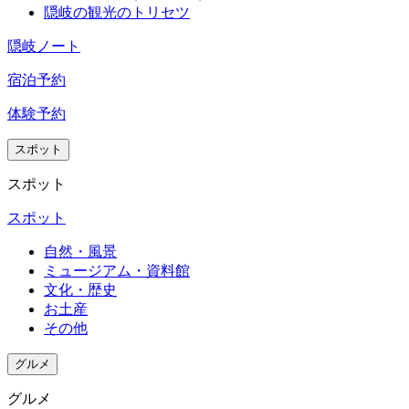
歩して
良く、
景色に
住され
す。
隠岐の観光のトリセツ
受付真
のコー
の方々
良し、
思い出
圧巻さ
たとい
横に階
ヒーが
の接客
珈琲で
に残る
れまし
隠岐ノート
うスタ
段があ
あり嬉
が素晴
くつろ
宿泊に
た。
ッフの
り丁度
宿泊予約
しかっ
らし
ぐのも
なりま
方か
隠れる
たで
く、こ
良し、
した。
旅館の
ら、フ
体験予約
ところ
す。
ちらの
地酒の
規模は
ェリー
にカウ
大浴場
スピー
飲み比
小さく
スポット
の乗り
ンター
も海が
ドに合
べして
エレベ
継ぎ方
が、朝
スポット
見えて
わせて
も良
ーター
法など
は7時か
気持ち
料理を
し！
は無い
スポット
詳細な
らコー
よく、
提供し
もの
アドバ
ヒーが
ここも
て下さ
自然・風景
の、掃
イスを
サービ
綺麗に
いまし
ミュージアム・資料館
除が行
いただ
スされ
文化・歴史
保たれ
た。こ
き届い
き、急
ます
お土産
ていま
ちらの
ていま
きょ予
ただ金
その他
す。
会話に
す。
定を変
額と合
今回年
も付き
グルメ
更し
ってな
取った
合って
温泉で
（高速
いかな
母親と2
くださ
グルメ
はない
船をキ