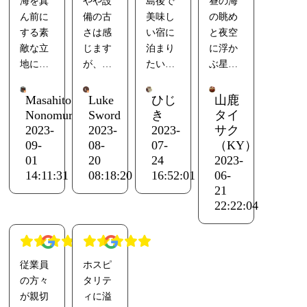
海を真
やや設
島後で
昼の海
やお子
しみた
理も美
しら？
ぜひ肉
だと思
ん前に
備の古
美味し
の眺め
様は物
い方に
味しい
朝ごは
眼で見
いま
する素
さは感
い宿に
と夜空
足りな
はオス
し隠岐
んは文
て欲し
す。
敵な立
じます
泊まり
に浮か
いかも
スメで
島の宿
句なし
いで
運営は
地にた
が、清
たい
ぶ星た
しれま
す。
はこれ
の品
す。ま
大変な
つ旅
掃も行
と、探
ちが最
せん。
からも
数、ご
た隠岐
面もあ
館。部
き届い
したお
高でし
Masahito
Luke
ひじ
山鹿
が、新
料理が
ここに
飯とお
に行く
るとは
屋の窓
ていて
宿。
た。食
Nonomura
Sword
き
タイ
鮮な食
どれも
決まり
じや
時は再
思いま
から、
快適で
泊まっ
事もこ
2023-
2023-
2023-
サク
材を使
おいし
です。
（もず
度お世
すが、
コーヒ
す。何
た羽衣
れまた
09-
08-
07-
（KY）
った美
く、凝
くが
話にな
末永く
ーが飲
と言っ
荘さん
最高で
01
20
24
2023-
味しい
って作
ゆ？）
りたい
営業を
めるロ
ても食
が想像
す。表
14:11:31
08:18:20
16:52:01
06-
お料
られて
が選べ
宿でし
してい
21
ビーか
事が素
以上に
現が貧
理、美
るのが
ます
た。
ただけ
22:22:04
ら、お
晴らし
良かっ
しくて
味しい
わかり
お部屋
るとあ
風呂か
い。隠
たので
歯痒い
お酒、
ます。
は海側
りがた
ら、と
岐の島
感想を
のです
心温ま
観光セ
に空き
い存在
もかく
ならで
書かせ
が、本
る接
ンター
室がな
従業員
ホスピ
です。
景色は
はの食
ていた
当に最
客、目
さんで
かった
の方々
タリテ
ありが
素晴ら
材が盛
だきま
高でし
の前に
お聞き
のが残
が親切
ィに溢
とう御
しいご
り沢山
す。
た。隠
広がる
する