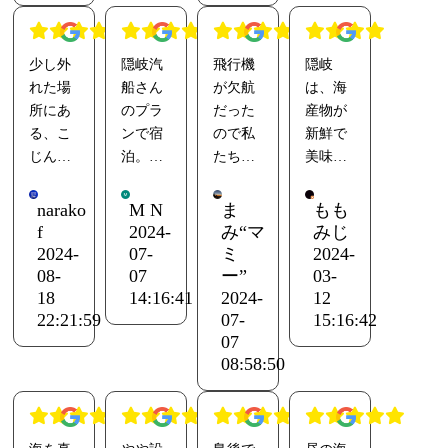
かった
楽しめ
ドアッ
や食事
ンスと
料理の
です。
まし
プせず
の時に
清掃が
説明も
またい
た。出
お願い
丁寧に
されて
良く
少し外
隠岐汽
飛行機
隠岐
つか泊
張があ
しまし
説明を
いるの
楽しく
れた場
船さん
が欠航
は、海
まりに
れば使
た。
しても
で、全
美味し
所にあ
のプラ
だった
産物が
いきた
いたい
味は薄
らった
く問題
い時間
る、こ
ンで宿
ので私
新鮮で
い宿の1
宿でし
味（関
りして
はなく
を過ご
じんま
泊。
たちだ
美味し
つで
た。自
西
楽しく
とても
しまし
りとし
けで貸
い❗️お宿
す。
販機が
風？）
会話が
清潔感
た^_^
たホテ
小さな
切
も大浴
稼働し
で美味
narako
M N
ま
もも
弾みま
があっ
ルで
漁港の
ホテル
場も有
f
2024-
み“マ
みじ
てなか
しかっ
した。
て快適
す。
先に立
の方が
り綺麗
2024-
07-
ミ
2024-
ったの
たです
夜も星
そのも
決して
地して
ずーと
に清掃
08-
07
ー”
03-
がちょ
し量も
がすご
ので
新しく
いて、
親切に
されて
18
14:16:41
2024-
12
っと残
まずま
く綺麗
す。
無く、
雰囲気
つきっ
気持ち
22:21:59
07-
15:16:42
念。
ず、た
で写真
島の観
07
お風呂
があり
きりで
良く過
だ品が
ではう
光を支
08:58:50
も小さ
ます。
対応し
ごせま
良すぎ
まく撮
えると
めなの
島とい
てくれ
した。
て…割
れませ
ても大
で、お
う雰囲
まし
烹料理
んでし
切なイ
若い方
気を楽
た。料
なのか
たが、
ンフラ