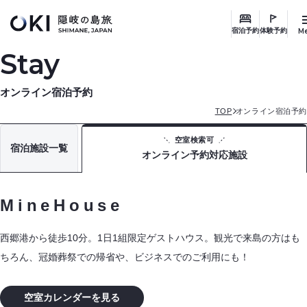
このページの本文へ
M
宿泊予約
体験予約
Stay
オンライン宿泊予約
TOP
オンライン宿泊予約
空室検索可
宿泊施設一覧
オンライン予約対応施設
MineHouse
西郷港から徒歩10分。1日1組限定ゲストハウス。観光で来島の方はも
ちろん、冠婚葬祭での帰省や、ビジネスでのご利用にも！
空室カレンダーを見る