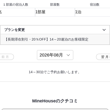
１部屋の宿泊人数
部屋数
宿泊数
プランを変更
1日1組限定 1棟貸切ゲストハウス
【長期滞在割引・10％OFF】7～13連泊のお客様限定
【長期滞在割引・20％OFF】14～20連泊のお客様限定
【長期滞在割引・30％OFF】21～27連泊のお客様限定
【長期滞在割引・40％OFF】28～30連泊のお客様限定
14～30泊でご予約お願いします。
MineHouseのクチコミ