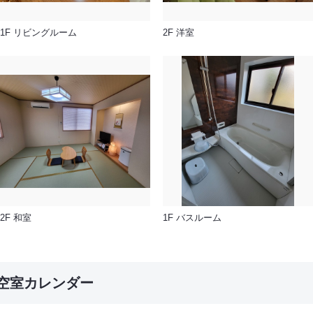
1F リビングルーム
2F 洋室
2F 和室
1F バスルーム
空室カレンダー