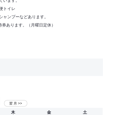
ています。
便トイレ
、シャンプーなどあります。
待券あります。（月曜日定休）
木
金
土