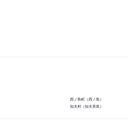
い方でお酒を
ひと時を過ご
とうございま
西ノ島町（西ノ島）
知夫村（知夫里島）