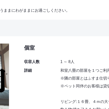
うままにわがままにお過ごしください。
個室
収容人数
1 ～ 8人
詳細
和室八畳の部屋を１つご利
※隣の部屋とはふすま仕切
※ペット同伴のお客様は貸
リビング:１６畳、４ｍの