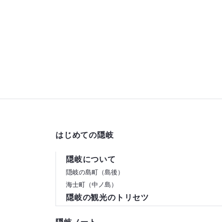
ご主人もとても良
酌み交わし楽しい
せました！ありが
した！
はじめての隠岐
隠岐について
隠岐の島町（島後）
海士町（中ノ島）
隠岐の観光のトリセツ