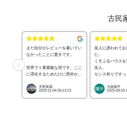
古民
まだ自分がレビューを書いてい
友人に誘われてお
なかったことに驚きです。
た。
くすぶるハウスを
世界で１番素敵な宿です。ここ
友人、
に滞在するためだけに県外から
センス有りですっ
頻繁に通うほどです！
食事は美味しすぎ
合いになるレベル
天野真我
大政陽平
2025-11-04 09:13:13
2025-09-20 
素敵なオーナー夫婦や、隠岐の
夜は焚火をしなが
人たち、様々な素敵な出会いが
ましたが、目が慣
待っている最高の宿です。胸を
プラネタリウムの
はっておすすめします。
れ星も何度も見る
した！