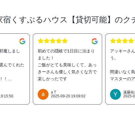
家宿くすぶるハウス【貸切可能】のク
邪魔しまし
初めての隠岐で1日目に泊まり
アッキーさ
ました！
う。
選んでくれた
ご飯がとても美味しくて、あっ
きーさんも優しく気さくな方で
間違いなく島
！！
楽しかったです
マスターの
てお米が取り
くフレンド
。
時間をすご
a T
遠藤祐
19:15:50
2025-09-20 19:09:02
2025-0
ら星を眺めて
た。
れるにつれて
様に綺麗で流
また、来ま
ことが出来ま
アジャース