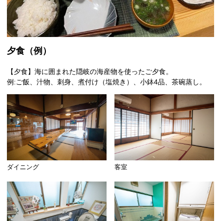
夕食（例）
【夕食】海に囲まれた隠岐の海産物を使ったご夕食。
例:ご飯、汁物、刺身、煮付け（塩焼き）、小鉢4品、茶碗蒸し。
ダイニング
客室