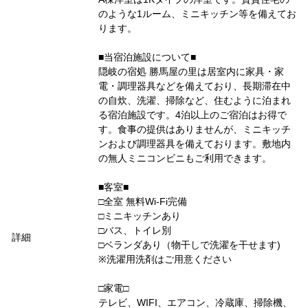
のような1ルーム、ミニキッチン等を備えてお
ります。
■当宿泊施設について■
隠岐の宿処 勝馬屋の里は居室内に家具・家
電・調理器具などを備えており、長期滞在中
の自炊、洗濯、掃除など、住むように泊まれ
る宿泊施設です。4泊以上のご宿泊はお得で
す。食事の提供はありませんが、ミニキッチ
ンおよび調理器具を備えております。敷地内
の無人ミニコンビニもご利用できます。
■客室■
□全室 無料Wi-Fi完備
□ミニキッチンあり
□バス、トイレ別
詳細
□ベランダあり（物干しで洗濯を干せます)
※洗濯用洗剤はご用意ください
□家電□
テレビ、WIFI、エアコン、冷蔵庫、掃除機、