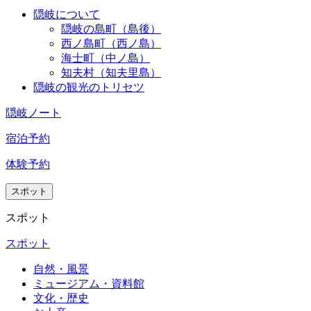
日用品
きま
隠岐について
などが
隠岐の島町（島後）
す。
買える
西ノ島町（西ノ島）
チェッ
海士町（中ノ島）
ので遠
クイン
知夫村（知夫里島）
くまで
部屋の
隠岐の観光のトリセツ
買いに
隣に無
行かな
人自動
隠岐ノート
くて良
販売機
かっ
宿泊予約
があり
た。
ます。
体験予約
駐車場
種類が
が狭く
色々あ
スポット
てかな
る為迷
スポット
り停め
います
ずらか
ね
スポット
った
(´；ω；
自然・風景
｀)
ミュージアム・資料館
文化・歴史