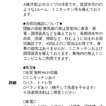
A棟洋室は1Kタイプの洋室です。賃貸住宅のの
ような1ルーム、ミニキッチン等を備えており
ます。
■当宿泊施設について■
隠岐の宿処 勝馬屋の里は居室内に家具・家
電・調理器具などを備えており、長期滞在中の
自炊、洗濯、掃除など、住むように泊まれる宿
泊施設です。4泊以上のご宿泊はお得です。食
事の提供はありませんが、ミニキッチンおよび
調理器具を備えております。敷地内の無人ミニ
コンビニもご利用できます。
■客室■
□全室 無料Wi-Fi完備
□ミニキッチンあり
□バス、トイレ別
詳細
□ベランダあり（物干しで洗濯を干せます)
※洗濯用洗剤はご用意ください
□家電□