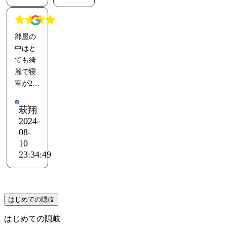
しだけ
まいと
アメニ
離れた
同じよ
ティも
場所に
うに生
置かれ
部屋の
駐車場
活がで
ていて
中はと
ありま
きる。
便利で
ても綺
した。
す。
麗で寝
室が2つ
自動チ
に別れ
ェック
てい
インし
萩翔
て、居
2024-
てから
心地が
08-
の利用
すごく
10
となり
良かっ
23:34:49
ます。
た。
暗証番
駐車場
号押下
の横に
▶︎ロッ
飲み物
はじめての隠岐
ク解除
以外に
だけで
はじめての隠岐
ご飯や
入室で