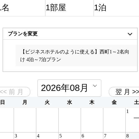
プランを変更
【ビジネスホテルのように使える】西町1～2名向け 1
【ビジネスホテルのように使える】西町1～2名向
泊～3泊
け 4泊～7泊プラン
西町1～2名向け 8泊～14泊プラン
西町1～2名向け15泊～21泊プラン
西町1～2名向け 22泊～28泊プラン
西町1～2名向け 29泊～プラン
日
月
火
水
木
金
土
1
3
4
5
6
7
8