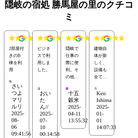
隠岐の宿処 勝馬屋の里のクチコ
ミ
2部屋付
ビジネ
隠岐で
建物自
きのB
スで利
仕事の
体が新
棟を利
用しま
際に便
しく、
用
した。
利。そ
設備も
の他の
全て綺
A棟の
施設で
麗で
さい
後ろ側
は洗濯
す。
つよ
おい
十五
Ken
にＢ棟
などで
チェッ
マリ
た
穀米
Ishima
があり
困るこ
クイ
ルリ
ん//
2025-
2025-
まし
とがあ
ン・ア
2025-
2025-
04-11
01-
た。
るあっ
ウトも
08-
07-
13:55:32
01
06
こちら
たけれ
無人で
10
14:07:33
09:41:56
00:14:58
から少
ど、住
でき、