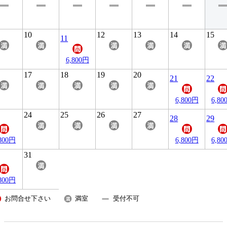
10
12
13
14
15
11
6,800円
17
18
19
20
21
22
6,800円
6,80
24
25
26
27
28
29
,800円
6,800円
6,80
31
,800円
お問合せ下さい
満室
受付不可