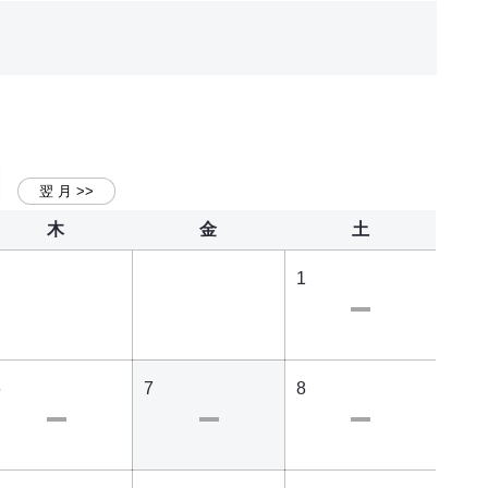
木
金
土
1
6
7
8