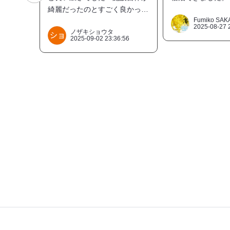
綺麗だったのとすごく良かっ
た。
Fumiko SAK
2025-08-27 
隠岐プラザホテルのお風呂を使
ノザキショウタ
2025-09-02 23:36:56
えるのもめちゃくちゃ最高。海
を見ながら入る大浴場は気持ち
良かった。フェリー乗り場から
近いので歩いて行けるし、買い
出しも楽です。