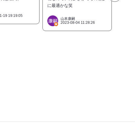
に最適かな笑
台があ
氷は本
1-19 19:19:05
近くの
山本康嗣
2023-08-04 11:28:26
2
したが
同の冷
利用し