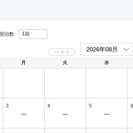
宿泊数
月
火
水
3
4
5