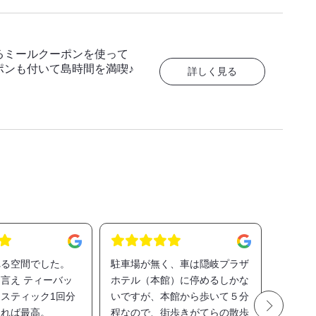
るミールクーポンを使って
ポンも付いて島時間を満喫♪
詳しく見る
れる空間でした。
駐車場が無く、車は隠岐プラザ
本館か
言え ティーバッ
ホテル（本館）に停めるしかな
中は風
スティック1回分
いですが、本館から歩いて５分
た。部
あれば最高。
程なので、街歩きがてらの散歩
イレは