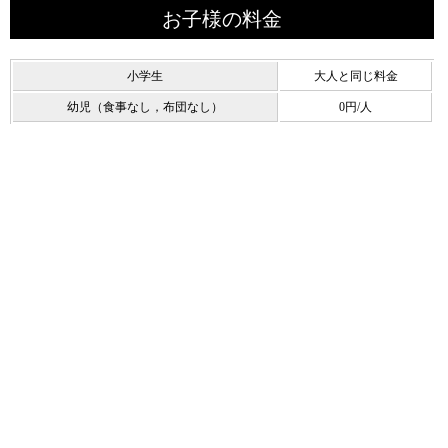
お子様の料金
小学生
大人と同じ料金
幼児（食事なし，布団なし）
0円/人