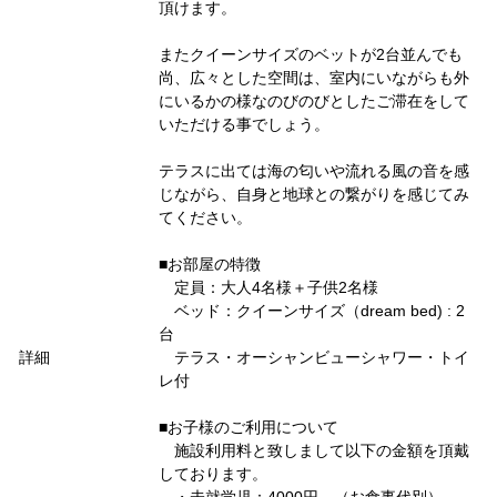
頂けます。
またクイーンサイズのベットが2台並んでも
尚、広々とした空間は、室内にいながらも外
にいるかの様なのびのびとしたご滞在をして
いただける事でしょう。
テラスに出ては海の匂いや流れる風の音を感
じながら、自身と地球との繋がりを感じてみ
てください。
■お部屋の特徴
定員：大人4名様＋子供2名様
ベッド：クイーンサイズ（dream bed) : 2
台
詳細
テラス・オーシャンビューシャワー・トイ
レ付
■お子様のご利用について
施設利用料と致しまして以下の金額を頂戴
しております。
・未就学児：4000円 （お食事代別）