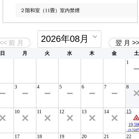
2階和室（15畳）室内禁煙 バルコニーにて喫煙可能
２階和室（11畳）室内禁煙
ペットと泊まれる部屋 1階８畳＋８畳＋縁側付き室内
臨時4畳狭部屋個室ベッドルーム
禁煙 庭にて喫煙可能
日
月
火
水
木
金
土
洗面台 簡易調理器具各種
1
3
4
5
6
7
8
15
10
11
12
13
14
19,5
（9,750
17
18
19
20
21
22