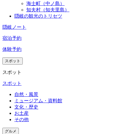
海士町（中ノ島）
知夫村（知夫里島）
隠岐の観光のトリセツ
隠岐ノート
宿泊予約
体験予約
スポット
スポット
浴室
スポット
自然・風景
ミュージアム・資料館
文化・歴史
お土産
その他
グルメ