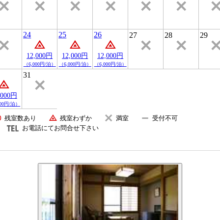
24
25
26
27
28
29
12,000円
12,000円
12,000円
（6,000円/泊）
（6,000円/泊）
（6,000円/泊）
31
,000円
000円/泊）
残室数あり
残室わずか
満室
受付不可
お電話にてお問合せ下さい
共有トイレは、温水洗浄便座付きトイレです。