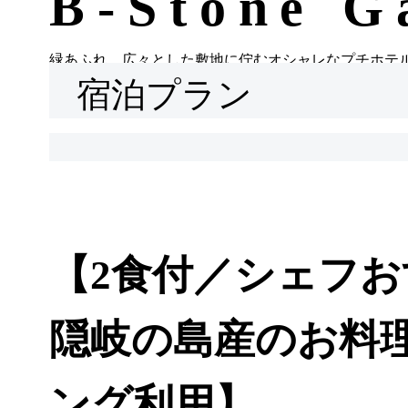
B-Stone G
緑あふれ、広々とした敷地に佇むオシャレなプチホテ
宿泊プラン
【2食付／シェフ
隠岐の島産のお料
ング利用】