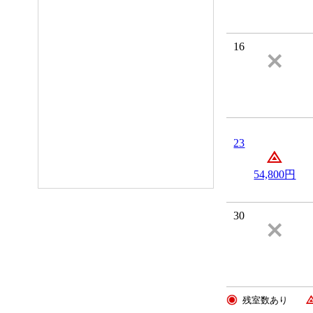
16
23
54,800円
30
残室数あり