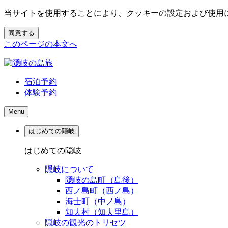
当サイトを使用することにより、クッキーの設定および使用
同意する
このページの本文へ
宿泊予約
体験予約
Menu
はじめての隠岐
はじめての隠岐
隠岐について
隠岐の島町（島後）
西ノ島町（西ノ島）
海士町（中ノ島）
知夫村（知夫里島）
隠岐の観光のトリセツ