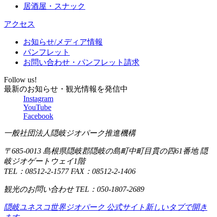
居酒屋・スナック
アクセス
お知らせ/メディア情報
パンフレット
お問い合わせ・パンフレット請求
Follow us!
最新のお知らせ・観光情報を発信中
Instagram
YouTube
Facebook
一般社団法人隠岐ジオパーク推進機構
〒685-0013 島根県隠岐郡隠岐の島町中町目貫の四61番地 隠
岐ジオゲートウェイ1階
TEL：08512-2-1577 FAX：08512-2-1406
観光のお問い合わせ TEL：050-1807-2689
隠岐ユネスコ世界ジオパーク 公式サイト
新しいタブで開き