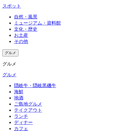
スポット
自然・風景
ミュージアム・資料館
文化・歴史
お土産
その他
グルメ
グルメ
グルメ
隠岐牛・隠岐黒磯牛
海鮮
地酒
ご島地グルメ
テイクアウト
ランチ
ディナー
カフェ