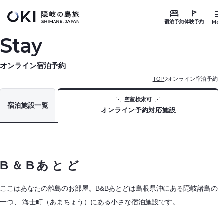
このページの本文へ
M
宿泊予約
体験予約
Stay
オンライン宿泊予約
TOP
オンライン宿泊予約
空室検索可
宿泊施設一覧
オンライン予約対応施設
B＆Bあとど
ここはあなたの離島のお部屋。B&Bあとどは島根県沖にある隠岐諸島の
一つ、 海士町（あまちょう）にある小さな宿泊施設です。