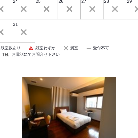
24
25
26
27
28
29
31
残室数あり
残室わずか
満室
受付不可
お電話にてお問合せ下さい