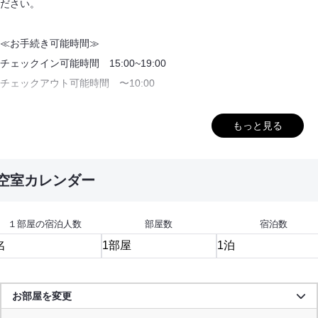
ださい。
≪お手続き可能時間≫
チェックイン可能時間 15:00~19:00
チェックアウト可能時間 〜10:00
※上記の時間内に必ずチェックインのお手続きをお願いいたします。
もっと見る
時間内にお越しいただくことが難しい場合は、事前に08514-2-2322
までご連絡ください。
空室カレンダー
②入館・入室について
正面玄関がオートロックとなっております。
１部屋の宿泊人数
部屋数
宿泊数
チェックイン時にお渡しする鍵に付属している、灰色のタグで解錠して
ください。
お出かけの際は必ず鍵の携帯をお願いいたします。
お部屋を変更