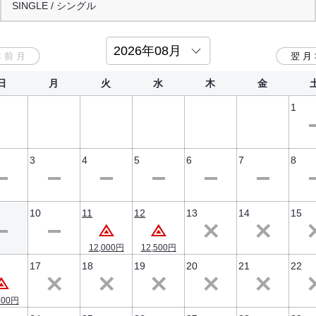
③お支払いについて
SINGLE / シングル
ご宿泊料金はチェックインの際、現地にてご精算となります（事前決済
TWIN / ツイン
を除く）。
日
月
火
水
木
金
1
3
4
5
6
7
8
10
11
12
13
14
15
12,000円
12,500円
17
18
19
20
21
22
500円